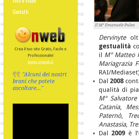
Foto e Video
Contatti
Il M° Emanuele Puleo
Dervinyte
ol
gestualità
c
Crea il tuo sito Gratis, Facile e
il
M° Matteo 
Professionale!
www.onweb.it
Mariagrazia 
RAI/Mediaset
"Alcuni dei nostri
Dal
2008
conta
brani che potete
ascoltare..."
qualità di pi
M° Salvatore 
Catania
,
Mes
Paternò
,
Tre
Anastasia, Tr
Dal
2009
è l’