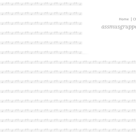
Home
C
assmusgruppo