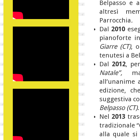
Belpasso e a
altresì mem
Parrocchia
.
Dal
2010
eseg
pianoforte i
Giarre (CT)
, 
tenutesi a Be
Dal
2012
, pe
Natale”,
mani
all’unanime 
edizione, ch
suggestiva co
Belpasso (CT)
.
Nel
2013
tras
tradizionale “
alla quale s