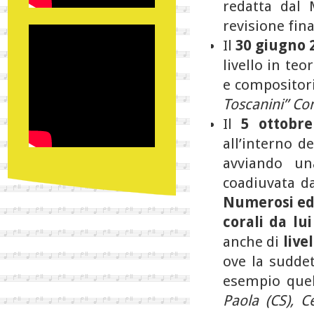
redatta dal
revisione fina
Il
30 giugno
livello in te
e compositori
Toscanini” Co
Il
5 ottobre
all’interno d
avviando un
coadiuvata d
Numerosi ed 
corali da lui
anche di
live
ove la sudde
esempio quel
Paola (CS), C