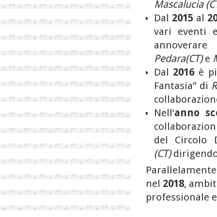
Mascalucia (CT
Dal
2015
al
2
vari eventi 
annoverare
Pedara(CT)
e
Dal
2016
è p
Fantasia” di
R
collaborazion
Nell’
anno sco
collaborazion
del Circolo 
(CT)
dirigendo 
Parallelamente 
nel
2018
,
ambito
professionale e