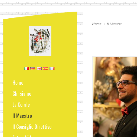
Home
/ Il Maestro
Home
Chi siamo
La Corale
Cantori avvicendatisi negli anni
Il Maestro
Il Consiglio Direttivo