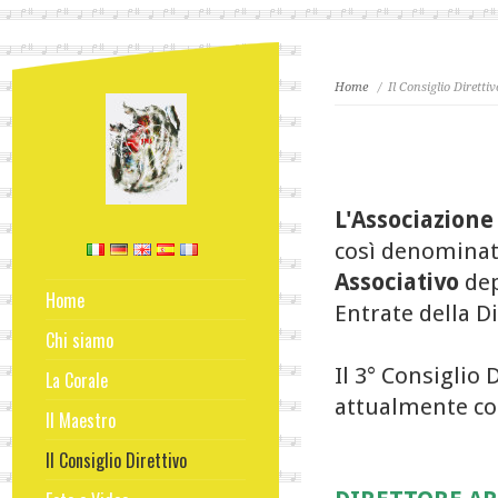
Home
/ Il Consiglio Direttiv
L'Associazione
così denomina
Associativo
dep
Home
Entrate della D
Chi siamo
Il 3° Consiglio 
La Corale
Cantori avvicendatisi negli anni
attualmente co
Il Maestro
Il Consiglio Direttivo