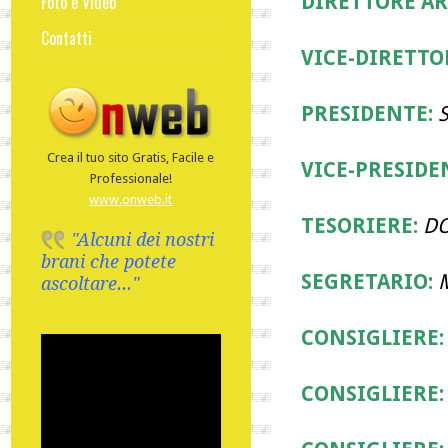
Foto e Video
DIRETTORE AR
Contatti
VICE-DIRETTO
PRESIDENTE:
Crea il tuo sito Gratis, Facile e
VICE-PRESIDE
Professionale!
www.onweb.it
TESORIERE:
DO
"Alcuni dei nostri
brani che potete
SEGRETARIO:
ascoltare..."
CONSIGLIERE:
CONSIGLIERE: